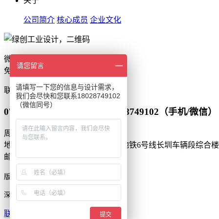
关于
公司简介
核心成员
企业文化
微信扫一扫
请您留言
免费获取设计报价
请填写一下您的信息与设计需求，
联系
我们会尽快和您联系18028749102
（微信同号）
0755-86550255（座机） 18028749102（手机/微信）
周一到周日 9:00-22:00
地址：深圳市光明区凤凰街道深圳地铁6号线长圳车辆段综合楼2
邮箱：green_bd@163.com
工业设计
版权所有 © 深圳市绿创
公司
深圳市绿创工业设计有限公司
联系我们
/
网站地图
/
招聘信息
提交