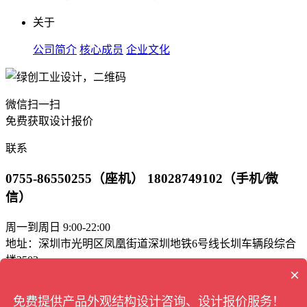
关于
公司简介
核心成员
企业文化
微信扫一扫
免费获取设计报价
联系
0755-86550255（座机） 18028749102（手机/微
信）
周一到周日 9:00-22:00
地址：深圳市光明区凤凰街道深圳地铁6号线长圳车辆段综合
楼2503
×
邮箱：green_bd@163.com
免费提供产品外观结构设计咨询、设计报价服务！
工业设计
版权所有 © 深圳市绿创
公司