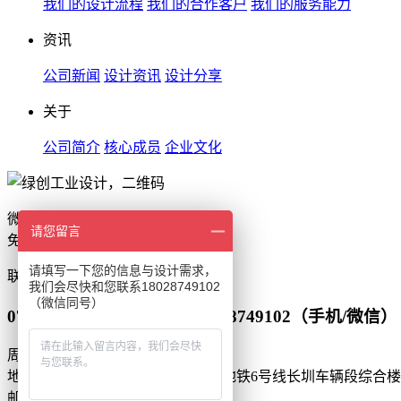
我们的设计流程
我们的合作客户
我们的服务能力
资讯
公司新闻
设计资讯
设计分享
关于
公司简介
核心成员
企业文化
微信扫一扫
请您留言
免费获取设计报价
请填写一下您的信息与设计需求，
联系
我们会尽快和您联系18028749102
（微信同号）
0755-86550255（座机） 18028749102（手机/微信）
周一到周日 9:00-22:00
地址：深圳市光明区凤凰街道深圳地铁6号线长圳车辆段综合楼2
邮箱：green_bd@163.com