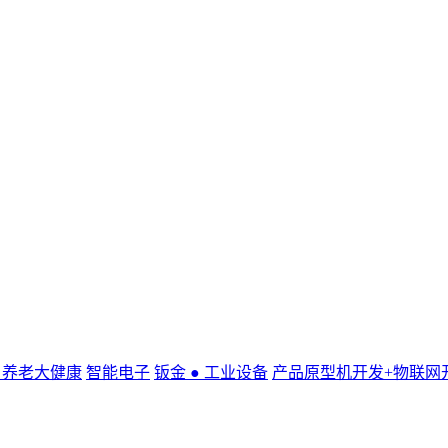
● 养老大健康
智能电子
钣金 ● 工业设备
产品原型机开发+物联网