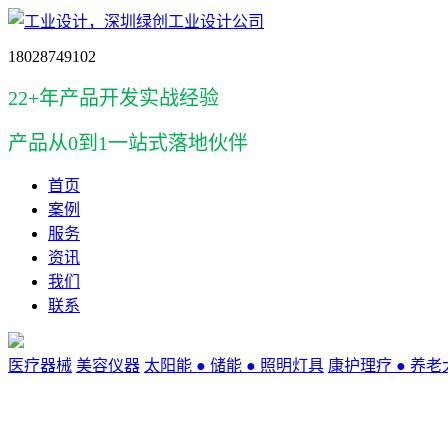
18028749102
22+年产品开发实战经验
产品
从0到1一站式落地伙伴
首页
案例
服务
资讯
我们
联系
医疗器械
美容仪器
太阳能 ● 储能 ● 照明灯具
康护理疗 ● 养