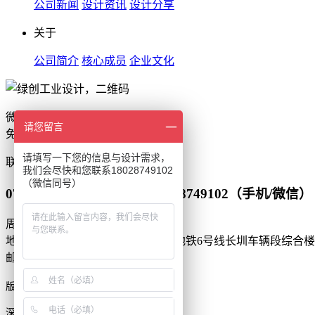
公司新闻
设计资讯
设计分享
关于
公司简介
核心成员
企业文化
微信扫一扫
请您留言
免费获取设计报价
请填写一下您的信息与设计需求，
联系
我们会尽快和您联系18028749102
（微信同号）
0755-86550255（座机） 18028749102（手机/微信）
周一到周日 9:00-22:00
地址：深圳市光明区凤凰街道深圳地铁6号线长圳车辆段综合楼2
邮箱：green_bd@163.com
工业设计
版权所有 © 深圳市绿创
公司
深圳市绿创工业设计有限公司