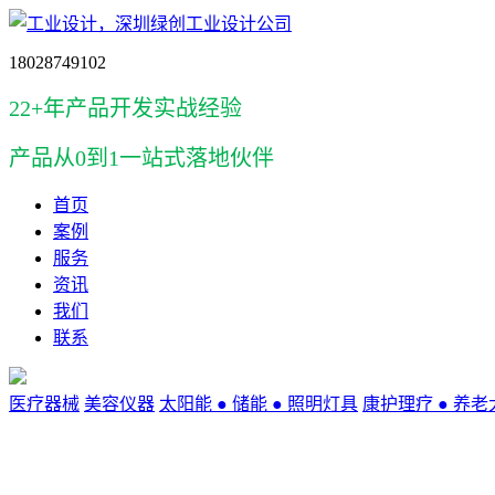
18028749102
22+年产品开发实战经验
产品
从0到1一站式落地伙伴
首页
案例
服务
资讯
我们
联系
医疗器械
美容仪器
太阳能 ● 储能 ● 照明灯具
康护理疗 ● 养