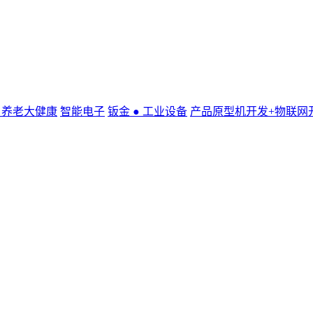
● 养老大健康
智能电子
钣金 ● 工业设备
产品原型机开发+物联网