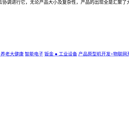
去协调进行它，无论产品大小及复杂性，产品的出现全是汇聚了
● 养老大健康
智能电子
钣金 ● 工业设备
产品原型机开发+物联网