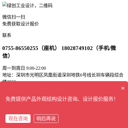
微信扫一扫
免费获取设计报价
联系
0755-86550255（座机） 18028749102（手机/微
信）
周一到周日 9:00-22:00
地址：深圳市光明区凤凰街道深圳地铁6号线长圳车辆段综合
楼2503
×
邮箱：green_bd@163.com
免费提供产品外观结构设计咨询、设计报价服务！
工业设计
版权所有 © 深圳市绿创
公司
深圳市绿创工业设计有限公司
现在咨询
稍后再说
联系我们
/
网站地图
/
招聘信息
在线咨询
拨打电话
IPC备案：
粤ICP备17016671号-1