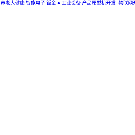
● 养老大健康
智能电子
钣金 ● 工业设备
产品原型机开发+物联网