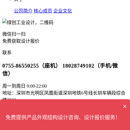
公司简介
核心成员
企业文化
微信扫一扫
免费获取设计报价
联系
0755-86550255（座机） 18028749102（手机/微
信）
周一到周日 9:00-22:00
地址：深圳市光明区凤凰街道深圳地铁6号线长圳车辆段综合
楼2503
×
邮箱：green_bd@163.com
免费提供产品外观结构设计咨询、设计报价服务！
工业设计
版权所有 © 深圳市绿创
公司
深圳市绿创工业设计有限公司