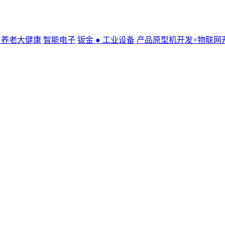
● 养老大健康
智能电子
钣金 ● 工业设备
产品原型机开发+物联网