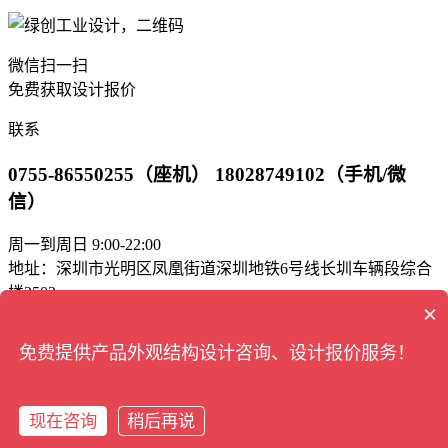
微信扫一扫
免费获取设计报价
联系
0755-86550255（座机） 18028749102（手机/微
信）
周一到周日 9:00-22:00
地址：深圳市光明区凤凰街道深圳地铁6号线长圳车辆段综合
楼2503
×
邮箱：green_bd@163.com
免费提供产品外观结构设计咨询、设计报价服务！
工业设计
版权所有 © 深圳市绿创
公司
深圳市绿创工业设计有限公司
现在咨询
稍后再说
联系我们
/
网站地图
/
招聘信息
在线咨询
拨打电话