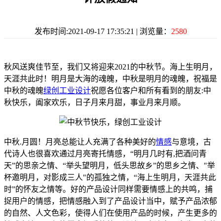
发布时间:2021-09-17 17:35:21 | 浏览量：
2580
秋风送爽佳节至，我们又将迎来2021的中秋节。海上生明月，
天涯共此时！明月是大海的魂魄，中秋是明月的魂魄，祝福是
中秋的魂魄
绿创工业设计
祝愿各位客户和所有看到的朋友:中
秋快乐，阖家欢乐，日子月来月甜，事业月来月顺。
中秋.月圆！月亮总能让人充满了各种美好的
情感
与意境，古
代诗人也很喜欢通过月亮寄托情感，“明月几时有,把酒问青
天”的思亲之情、“举头望明月，低头思故乡”的思乡之情、"举
杯邀明月，对影成三人"的孤独之情，“海上生明月，天涯共此
时”的怀友之情等。好的产品设计同样需要情感上的共鸣，捕
捉用户的情感，把情感融入到了产品设计当中，赋予产品浓郁
的自然、人文色彩，使得人们在使用产品的时候，产生更多的